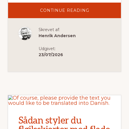
OM
CONTINUE READING
SÅDAN
STYLER
DU
EN
Skrevet af:
OVERSIZED
T-
Henrik Andersen
SHIRT
MED
FLØJLSSKJORTE
Udgivet:
23/07/2026
Sådan styler du