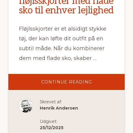
fløjlsskjorter med flade
sko til enhver lejlighed
Fløjlsskjorter er et alsidigt stykke
tøj, der kan løfte dit outfit på en
subtil måde. Når du kombinerer
dem med flade sko, skaber …
OM
CONTINUE READING
SÅDAN
STYLER
DU
FLØJLSSKJORTE
Skrevet af:
MED
FLADE
Henrik Andersen
SKO
TIL
ENHVER
Udgivet:
LEJLIGHED
25/12/2025