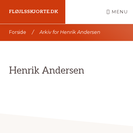
Skip
FLØJLSSKJORTE.DK
MENU
til
indhold
Kort
Forside
/
Arkiv for Henrik Andersen
intro
her
Henrik Andersen