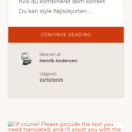
hvis du kombinerer dem korrekt.
Du kan style fløjlsskjorten …
OM
CONTINUE READING
SÅDAN
STYLER
DU
FLØJLSSKJORTE
Skrevet af:
MED
LANGE
Henrik Andersen
FESTKJOLER
TIL
KVINDER
Udgivet:
22/12/2025