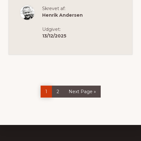
DU
DEN
Skrevet af:
PERFEKTE
FLØJLSSKJORTE
Henrik Andersen
OG
VINTERJAKKE
TILBUD
Udgivet:
ONLINE
13/12/2025
Side
Side
Go
1
2
Next Page »
to